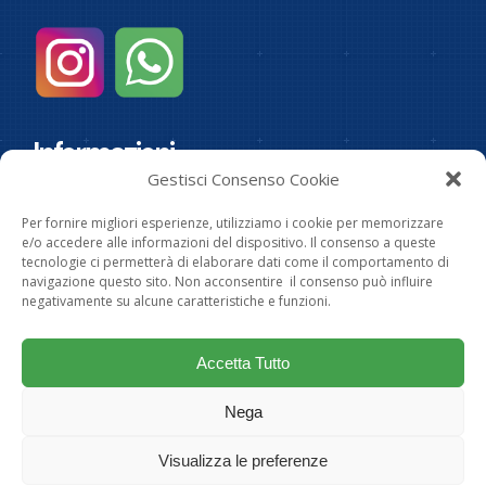
Informazioni
Gestisci Consenso Cookie
I.R.A. Srl - Partita Iva: 00683220982-
Privacy Policy
Per fornire migliori esperienze, utilizziamo i cookie per memorizzare
Indirizzo
e/o accedere alle informazioni del dispositivo. Il consenso a queste
tecnologie ci permetterà di elaborare dati come il comportamento di
Strada Statale 45 Bis, 38 - 25020 Poncarale
navigazione questo sito. Non acconsentire il consenso può influire
(Brescia) - Tel. 030.2641032
negativamente su alcune caratteristiche e funzioni.
e-mail: info@ira-srl.com
Orari
Accetta Tutto
dal LUN al VEN ore 8.30/12.30 – 14.30/18.30
Nega
SAB : ore 8.00/12.00
Visualizza le preferenze