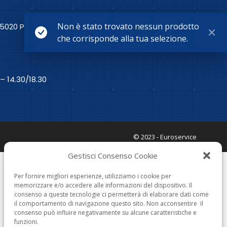
Non è stato trovato nessun prodotto
25020 Poncarale (Brescia) - Tel. 030.2641032
che corrisponde alla tua selezione.
 – 14.30/18.30
© 2023 - Euroservice
Gestisci Consenso Cookie
Per fornire migliori esperienze, utilizziamo i cookie per
memorizzare e/o accedere alle informazioni del dispositivo. Il
consenso a queste tecnologie ci permetterà di elaborare dati come
il comportamento di navigazione questo sito. Non acconsentire il
consenso può influire negativamente su alcune caratteristiche e
funzioni.