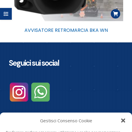
AVVISATORE RETROMARCIA BKA WN
Seguici sui social
Informazioni
Gestisci Consenso Cookie
I.R.A. Srl - Partita Iva: 00683220982-
Privacy Policy