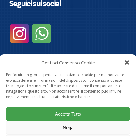
Seguici sui social
Informazioni
Gestisci Consenso Cookie
I.R.A. Srl - Partita Iva: 00683220982-
Privacy Policy
Per fornire migliori esperienze, utilizziamo i cookie per memorizzare
Indirizzo
e/o accedere alle informazioni del dispositivo. Il consenso a queste
tecnologie ci permetterà di elaborare dati come il comportamento di
navigazione questo sito. Non acconsentire il consenso può influire
Strada Statale 45 Bis, 38 - 25020 Poncarale
negativamente su alcune caratteristiche e funzioni.
(Brescia) - Tel. 030.2641032
e-mail: info@ira-srl.com
Accetta Tutto
Orari
Nega
dal LUN al VEN ore 8.30/12.30 – 14.30/18.30
SAB : ore 8.00/12.00