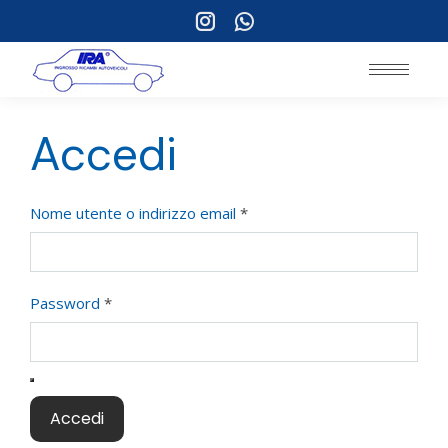
Instagram
Whatsapp
page
page
opens
opens
in
in
new
new
Accedi
window
window
Nome utente o indirizzo email
*
Password
*
Accedi