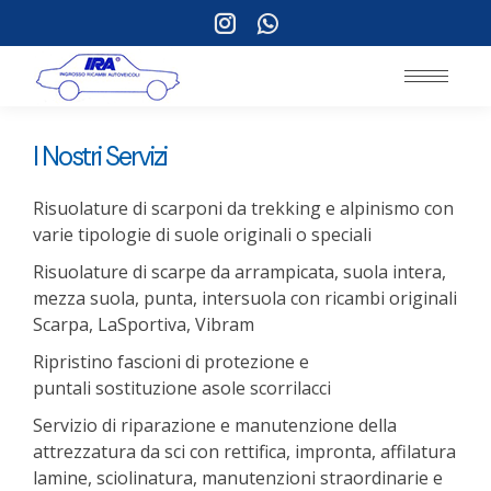
Instagram
Whatsapp
page
page
opens
opens
in
in
new
new
I Nostri Servizi
window
window
Risuolature di scarponi da trekking e alpinismo con
varie tipologie di suole originali o speciali
Risuolature di scarpe da arrampicata, suola intera,
mezza suola, punta, intersuola con ricambi originali
Scarpa, LaSportiva, Vibram
Ripristino fascioni di protezione e
puntali sostituzione asole scorrilacci
Servizio di riparazione e manutenzione della
attrezzatura da sci con rettifica, impronta, affilatura
lamine, sciolinatura, manutenzioni straordinarie e