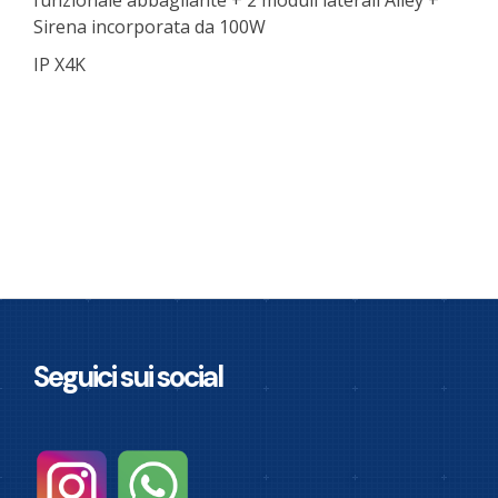
funzionale abbagliante + 2 moduli laterali Alley +
Sirena incorporata da 100W
IP X4K
Seguici sui social