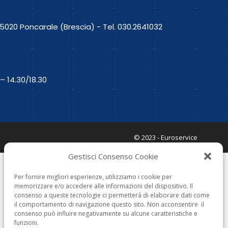
25020 Poncarale (Brescia) - Tel. 030.2641032
 – 14.30/18.30
© 2023 - Euroservice
Gestisci Consenso Cookie
Per fornire migliori esperienze, utilizziamo i cookie per
memorizzare e/o accedere alle informazioni del dispositivo. Il
consenso a queste tecnologie ci permetterà di elaborare dati come
il comportamento di navigazione questo sito. Non acconsentire il
consenso può influire negativamente su alcune caratteristiche e
funzioni.